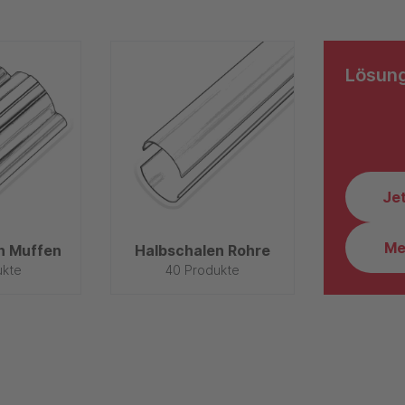
Lösun
Je
Me
n Muffen
Halbschalen Rohre
ukte
40 Produkte