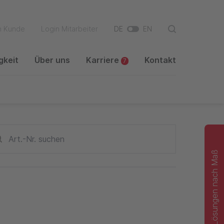
n Kunde
Login Mitarbeiter
DE
EN
gkeit
Über uns
Karriere
Kontakt
7
Lüftungsrohr
Lösungen nach Maß