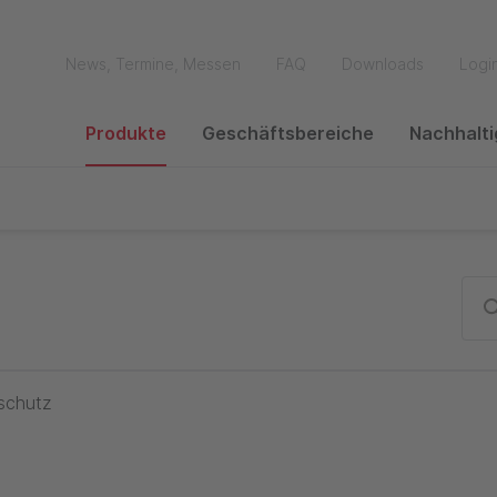
News, Termine, Messen
FAQ
Downloads
Logi
Produkte
Geschäftsbereiche
Nachhalti
ach Maß
Kabelschutz
Rohrpost
schutz