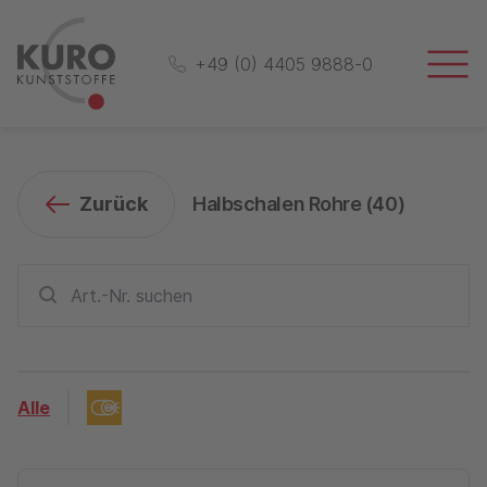
+49 (0) 4405 9888-0
Zurück
Halbschalen Rohre (
40
)
Alle