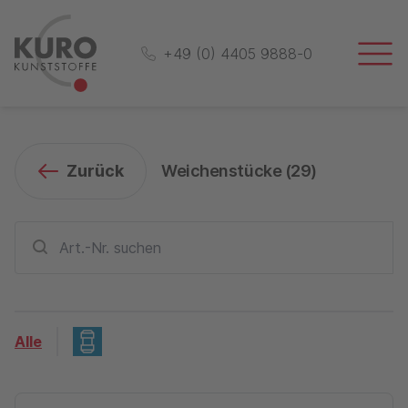
+49 (0) 4405 9888-0
Zurück
Weichenstücke (
29
)
Alle